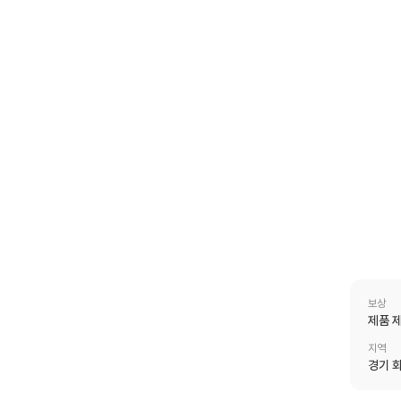
보상
제품 
지역
경기 