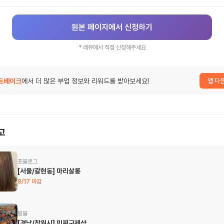
원본 페이지에서 신청하기
*
레뷰
에서 직접 신청해주세요
트베이크
에서 더 많은 부업 정보와 리워드를 받아보세요!
앱 다
고
포블로그
[서울/갈현동] 마리살롱
8/17 마감
링블
[경남/창원시] 민찌구제샵