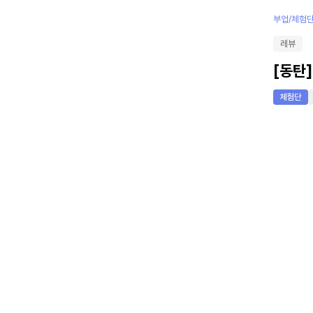
부업/체험
레뷰
[동탄]
체험단