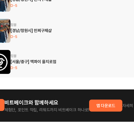
D-5
링블
[경남/창원시] 민찌구제샵
D-5
링블
[서울/중구] 맥파이 을지로점
D-5
비트베이크와 함께하세요
앱 다운로드
자세히
체험단, 포인트 적립, 리워드까지 비트베이크 하나로!