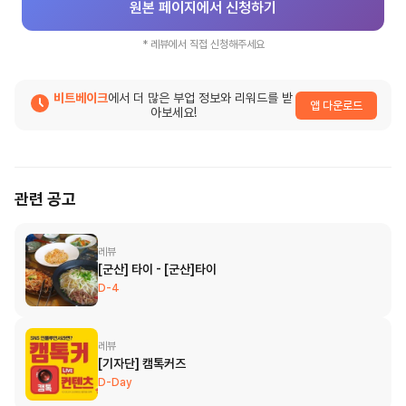
원본 페이지에서 신청하기
*
레뷰
에서 직접 신청해주세요
비트베이크
에서 더 많은 부업 정보와 리워드를 받
앱 다운로드
아보세요!
관련 공고
레뷰
[군산] 타이 - [군산]타이
D-4
레뷰
[기자단] 캠톡커즈
D-Day