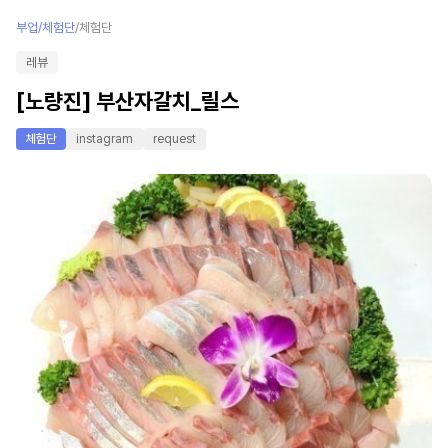
부업/체험단
/
체험단
레뷰
[노량진] 부산자갈치_릴스
체험단
instagram
request