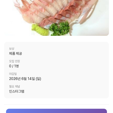
보상
제품 제공
모집 인원
0
/
1
명
마감일
2026년 6월 14일 (일)
필요 채널
인스타그램