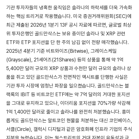
기관 투자자들의 냉혹한 움직임은 솔라나의 하락세를 더욱 가속화
하는 핵심 트리거로 작용했습니다. 미국 증권거래위원회(SEC)에
최근 제출된 2026년 1분기 13F 공시 자료에 따르면, 글로벌 최상
위 투자은행인 골드만삭스는 보유 중이던 솔라나 및 XRP 관련
ETF와 ETP 포지션을 단 한 주의 남김 없이 전량 매각했습니다.
2025년 4분기 기준 비트와이즈(Bitwise), 그레이스케일
(Grayscale), 21셰어즈(21Shares) 등의 상품을 통해 약 1억
5,400만 달러 규모의 XRP 상품과 수천만 달러 규모의 솔라나 상
품을 쥐고 있던 골드만삭스가 전면적인 엑시트를 단행한 사실은
기관 투자 시장에 엄청난 파장을 일으켰습니다. 골드만삭스는 블
랙록의 IBIT 등 비트코인 ETF에는 약 7억 달러의 거대한 포지션
을 그대로 유지하고 있으나, 이더리움 포지션을 70%가량 삭감해
1억 1,400만 달러로 줄이고 솔라나를 완전히 처분했습니다. 흥미
롭게도 골드만삭스는 알트코인 현물을 처분하는 대신 코인베이스,
서클(Circle), 갤럭시 디지털과 같은 암호화폐 인프라 기업의 주식
지분을 늘렸습니다. 이는 월스트리트의 거대 자본이 유동성과 규