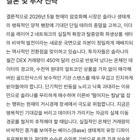
결론 및 투자 전략
결론적으로 2026년 5월 현재의 암호화폐 시장은 솔라나 생태계
의 맹목적인 양적 팽창에 기대던 단일 테마의 종말을 고하고, 이더
리움 레이어 2 네트워크의 실질적 확장과 탈중앙화 파생상품 섹터
의 비약적 발전이라는 새로운 국면으로 자본이 정밀하게 재배치되
는 역사적인 전환점을 맞이하고 있습니다. 투자자들은 솔라나의
월간 DEX 거래량이 450억 달러 선으로 반토막 났다는 온체인 데
이터의 경고와, 수천억 원대의 알트코인 상품을 가차 없이 매각해
버린 골드만삭스의 보수적인 기관 스탠스를 매우 무겁고 진지하게
받아들여야 합니다. 단기적인 반등을 노리고 낙폭 과대라는 이유
만으로 솔라나를 무리하게 매수하며 이른바 '떨어지는 칼날'을 잡
는 행위는 현재의 거시경제 장세에서 극도로 위험합니다. 지금은
맹목적인 기대감을 버리고 데이터가 가리키는 자금의 실제 이동
경로를 철저히 추적해야 할 때입니다. 실질적인 온체인 거래량의
비약적인 증가를 보여주는 베이스(Base) 생태계의 유망 디파이
프로젝트들과, 막대한 수수료 수익을 기반으로 토큰 가격 상승을