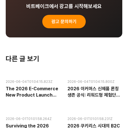
비트베이크에서 광고를 시작해보세요
광고 문의하기
다른 글 보기
2026-06-04T01:04:15.823Z
2026-06-04T01:04:15.800Z
The 2026 E-Commerce
2026 이커머스 신제품 론칭
New Product Launch
생존 공식: 리워드형 체험단과
Survival Formula:
구매 인증으로 7일 만에 플랫
Dominating Platform
폼 검색 랭킹 장악하기
Search Rankings in 7
2026-06-01T01:01:58.264Z
2026-06-01T01:01:58.231Z
Days via Reward-Based
Surviving the 2026
2026 쿠키리스 시대의 B2C
Trials and Purchase