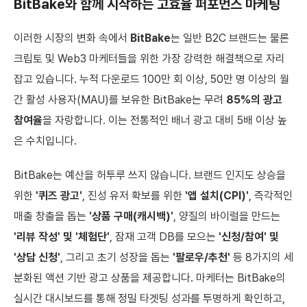
BitBake와 함께 시작하는 고효율 퍼포먼스 마케팅
이러한 시장의 변화 속에서
BitBake
는 일반 B2C 브랜드는 물론
크립토 및 Web3 마케터들을 위한 가장 강력한 해결책으로 자리
잡고 있습니다. 누적 다운로드 100만 회 이상, 50만 명 이상의 월
간 활성 사용자(MAU)를 보유한 BitBake는 무려
85%의 광고
참여율
을 자랑합니다. 이는 전통적인 배너 광고 대비 5배 이상 높
은 수치입니다.
BitBake는 예산을 허투루 쓰지 않습니다. 브랜드 인지도 상승을
위한
'퀴즈 광고'
, 진성 유저 확보를 위한
'앱 설치(CPI)'
, 즉각적인
매출 창출을 돕는
'상품 구매(캐시백)'
, 양질의 바이럴을 만드는
'리뷰 작성' 및 '체험단'
, 잠재 고객 DB를 모으는
'신청/참여' 및
'상담 신청'
, 그리고 초기 성장을 돕는
'팔로우/추천'
등 8가지의 세
분화된 액션 기반 광고 상품을 제공합니다. 마케터는 BitBake의
실시간 대시보드를 통해 정밀 타겟팅 성과를 투명하게 확인하고,