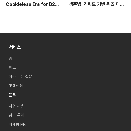
Cookieless Era for B2C:
생존법: 리워드 기반 퀴즈 마케
Verification
Building Zero-Party
팅으로 제로파티 데이터 구축
Data with Reward-Based
하기
Quiz Marketing
서비스
홈
피드
자주 묻는 질문
고객센터
문의
사업 제휴
광고 문의
마케팅·PR