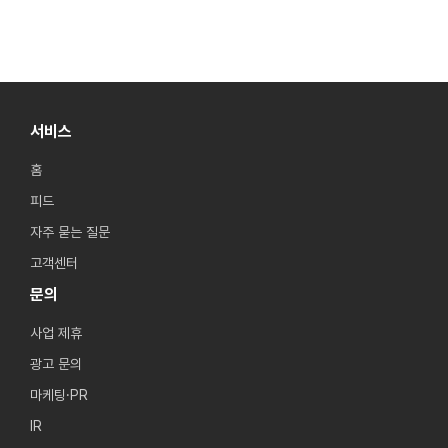
Building Zero-Party
팅으로 제로파티 데이터 구축
Data with Reward-Based
하기
Quiz Marketing
서비스
홈
피드
자주 묻는 질문
고객센터
문의
사업 제휴
광고 문의
마케팅·PR
IR