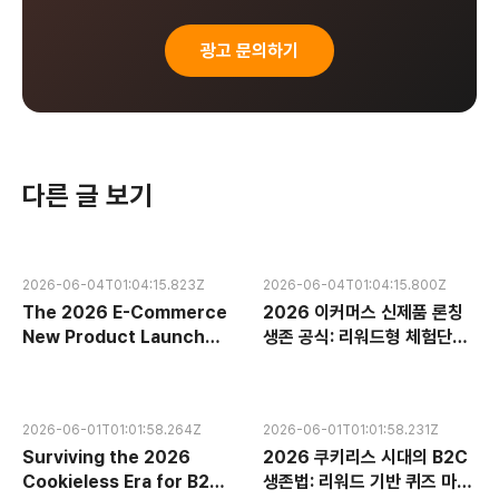
광고 문의하기
다른 글 보기
2026-06-04T01:04:15.823Z
2026-06-04T01:04:15.800Z
The 2026 E-Commerce
2026 이커머스 신제품 론칭
New Product Launch
생존 공식: 리워드형 체험단과
Survival Formula:
구매 인증으로 7일 만에 플랫
Dominating Platform
폼 검색 랭킹 장악하기
Search Rankings in 7
2026-06-01T01:01:58.264Z
2026-06-01T01:01:58.231Z
Days via Reward-Based
Surviving the 2026
2026 쿠키리스 시대의 B2C
Trials and Purchase
Cookieless Era for B2C:
생존법: 리워드 기반 퀴즈 마케
Verification