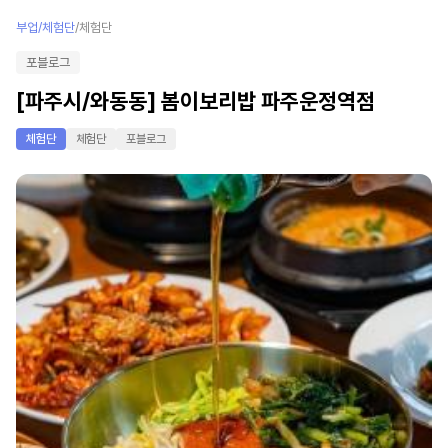
부업/체험단
/
체험단
포블로그
[파주시/와동동] 봄이보리밥 파주운정역점
체험단
체험단
포블로그