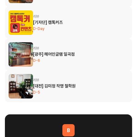
레뷰
[기자단] 캠톡커즈
D-Day
레뷰
[광주] 헤어인글램 일곡점
D-6
레뷰
[대전] 김미정 작명 철학원
D-5
B