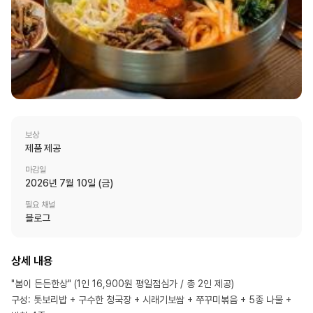
보상
제품 제공
마감일
2026년 7월 10일 (금)
필요 채널
블로그
상세 내용
"봄이 든든한상" (1인 16,900원 평일점심가 / 총 2인 제공)

구성: 톳보리밥 + 구수한 청국장 + 시래기보쌈 + 쭈꾸미볶음 + 5종 나물 + 