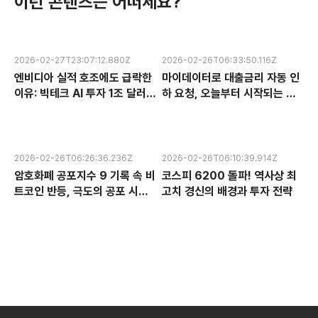
이런 콘텐츠는 어떠세요?
2026-02-27T23:07:12.880Z
2026-02-26T06:33:50.116Z
엔비디아 실적 호조에도 급락한
마이데이터로 대출금리 자동 인
이유: 빅테크 AI 투자 1조 달러의
하 요청, 오늘부터 시작되는 금
수익성 논란과 한국 반도체 주식
융 혁신 서비스 완전 분석
전망
2026-02-26T06:26:36.236Z
2026-02-26T06:10:39.914Z
암호화폐 공포지수 9 기록 속 비
코스피 6200 돌파! 역사상 최
트코인 반등, 극도의 공포 시장
고치 경신의 배경과 투자 전략
에서 찾는 투자 기회