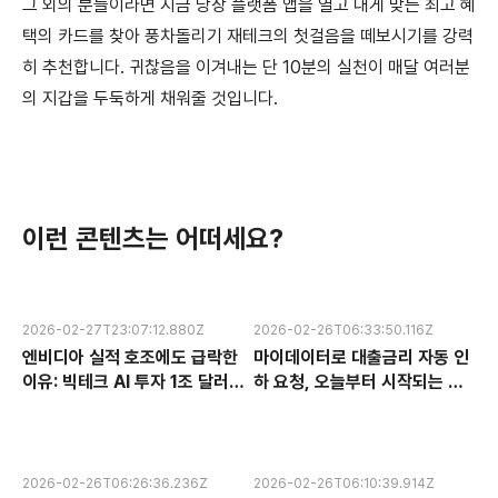
그 외의 분들이라면 지금 당장 플랫폼 앱을 열고 내게 맞는 최고 혜
택의 카드를 찾아 풍차돌리기 재테크의 첫걸음을 떼보시기를 강력
히 추천합니다. 귀찮음을 이겨내는 단 10분의 실천이 매달 여러분
의 지갑을 두둑하게 채워줄 것입니다.
이런 콘텐츠는 어떠세요?
2026-02-27T23:07:12.880Z
2026-02-26T06:33:50.116Z
엔비디아 실적 호조에도 급락한
마이데이터로 대출금리 자동 인
이유: 빅테크 AI 투자 1조 달러의
하 요청, 오늘부터 시작되는 금
수익성 논란과 한국 반도체 주식
융 혁신 서비스 완전 분석
전망
2026-02-26T06:26:36.236Z
2026-02-26T06:10:39.914Z