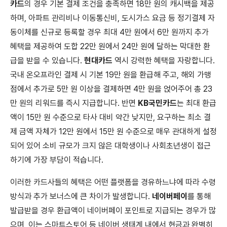
카드
의 경우 기본 결제 조건을 충족하면 18만 원의 캐시백을 제공
하며, 아파트 관리비나 이동통신비, 도시가스 요금 등 정기결제 자
동이체를 신규로 등록할 경우 최대 4만 원에서 6만 원까지 추가
혜택을 제공하여 도합 22만 원에서 24만 원에 달하는 막대한 환
급을 받을 수 있습니다.
현대카드
역시 강력한 혜택을 자랑합니다.
국내 온오프라인 결제 시 기본 19만 원을 환급해 주고, 해외 가맹
점에서 추가로 5만 원 이상을 결제하면 4만 원을 얹어주어 총 23
만 원의 리워드를 즉시 지급합니다. 반면
KB국민카드
는 최대 환급
액이 15만 원 수준으로 타사 대비 약간 낮지만, 요구하는 최소 결
제 금액 자체가 12만 원에서 15만 원 수준으로 매우 관대하게 설정
되어 있어 소비 규모가 크지 않은 대학생이나 사회초년생이 접근
하기에 가장 부담이 적습니다.
이러한 카드사들의 혜택은 어떤 플랫폼을 경유하느냐에 따라 수령
방식과 추가 보너스에 큰 차이가 발생합니다.
네이버페이
를 통해
발급받을 경우 환급액이 네이버페이 포인트로 지급되는 경우가 많
으며, 이는 스마트스토어 등 네이버 생태계 내에서 현금과 완벽히