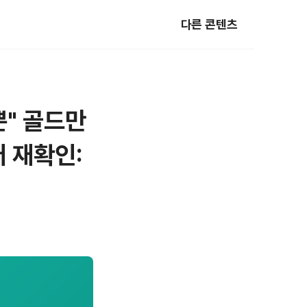
다른 콘텐츠
뿐" 골드만
 재확인: