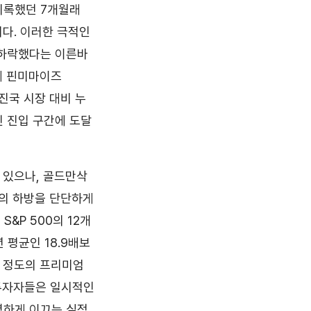
 기록했던 7개월래
다. 이러한 극적인
 하락했다는 이른바
매체 핀미마이즈
선진국 시장 대비 누
 진입 구간에 도달
 있으나, 골드만삭
장의 하방을 단단하게
&P 500의 12개
 평균인 18.9배보
이 정도의 프리미엄
 투자자들은 일시적인
력하게 이끄는 실적