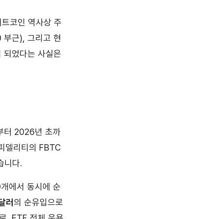
 비트코인 역사상 주
0 부근), 그리고 현
이 되었다는 사실은
터 2026년 초까
 피델리티의 FBTC
습니다.
10개에서 동시에 순
 달러
의 순유입으로
, ETF 전체 운용