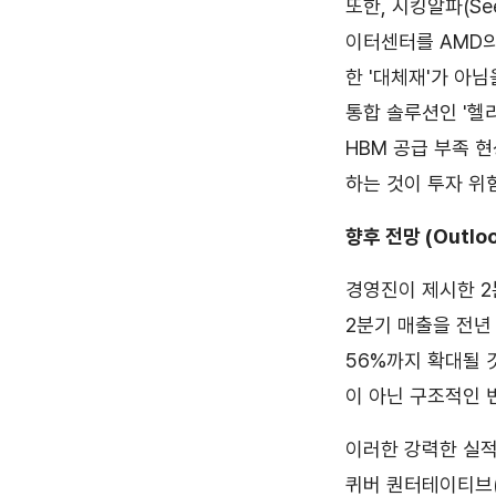
또한, 시킹알파(See
이터센터를 AMD의
한 '대체재'가 아님
통합 솔루션인 '헬리
HBM 공급 부족 
하는 것이 투자 위
향후 전망 (Outloo
경영진이 제시한 2분
2분기 매출을 전년
56%까지 확대될 
이 아닌 구조적인 
이러한 강력한 실적
퀴버 퀀터테이티브(Qu