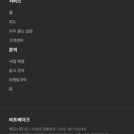
서비스
홈
피드
자주 묻는 질문
고객센터
문의
사업 제휴
광고 문의
마케팅·PR
IR
비트베이크
레임스튜디오 | 사업자 등록번호 : 542-40-01042