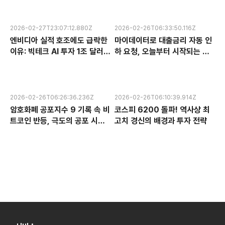
2026-02-27T23:07:12.880Z
2026-02-26T06:33:50.116Z
엔비디아 실적 호조에도 급락한
마이데이터로 대출금리 자동 인
이유: 빅테크 AI 투자 1조 달러의
하 요청, 오늘부터 시작되는 금
수익성 논란과 한국 반도체 주식
융 혁신 서비스 완전 분석
전망
2026-02-26T06:26:36.236Z
2026-02-26T06:10:39.914Z
암호화폐 공포지수 9 기록 속 비
코스피 6200 돌파! 역사상 최
트코인 반등, 극도의 공포 시장
고치 경신의 배경과 투자 전략
에서 찾는 투자 기회